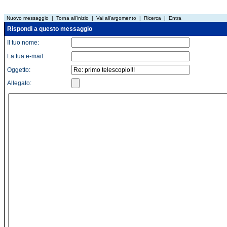
Nuovo messaggio
|
Torna all'inizio
|
Vai all'argomento
|
Ricerca
|
Entra
Rispondi a questo messaggio
Il tuo nome:
La tua e-mail:
Oggetto:
Allegato: