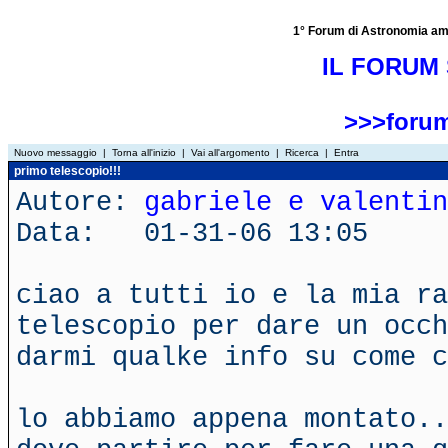
1° Forum di Astronomia amator
IL FORUM 
>>>forum
Nuovo messaggio
|
Torna all'inizio
|
Vai all'argomento
|
Ricerca
|
Entra
primo telescopio!!!
Autore:
gabriele e valentin
Data: 01-31-06 13:05
ciao a tutti io e la mia ra
telescopio per dare un occh
darmi qualke info su come c
lo abbiamo appena montato..